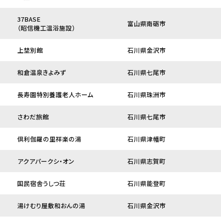
37BASE
富山県南砺市
（昭信機工温浴施設）
上埜別館
石川県金沢市
和倉温泉きよみず
石川県七尾市
長寿園特別養護老人ホーム
石川県珠洲市
さわだ旅館
石川県七尾市
倶利伽羅の里祥楽の湯
石川県津幡町
アクアパークシ・オン
石川県志賀町
国民宿舎うしつ荘
石川県能登町
湯けむり屋敷和おんの湯
石川県金沢市