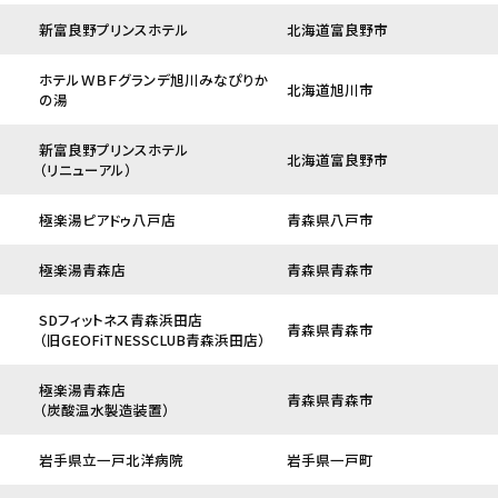
新富良野プリンスホテル
北海道富良野市
ホテルＷＢＦグランデ旭川みなぴりか
北海道旭川市
の湯
新富良野プリンスホテル
北海道富良野市
（リニューアル）
極楽湯ピアドゥ八戸店
青森県八戸市
極楽湯青森店
青森県青森市
SDフィットネス青森浜田店
青森県青森市
（旧GEOFiTNESSCLUB青森浜田店）
極楽湯青森店
青森県青森市
（炭酸温水製造装置）
岩手県立一戸北洋病院
岩手県一戸町