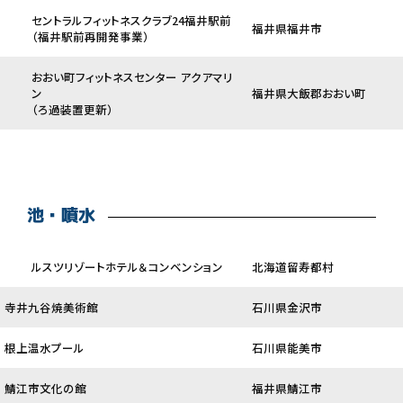
セントラルフィットネスクラブ24福井駅前
福井県福井市
（福井駅前再開発事業）
おおい町フィットネスセンター アクアマリ
ン
福井県大飯郡おおい町
（ろ過装置更新）
池・噴水
ルスツリゾートホテル＆コンベンション
北海道留寿都村
寺井九谷焼美術館
石川県金沢市
根上温水プール
石川県能美市
鯖江市文化の館
福井県鯖江市