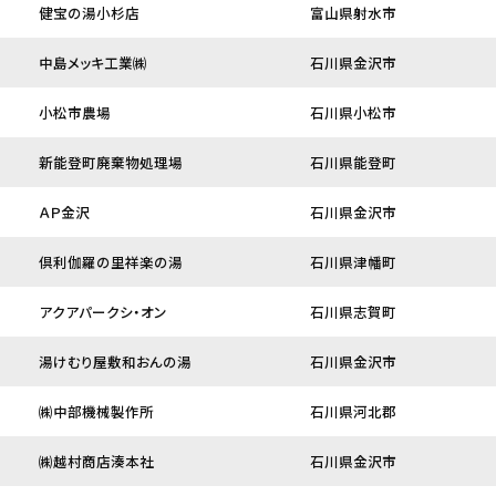
健宝の湯小杉店
富山県射水市
中島メッキ工業㈱
石川県金沢市
小松市農場
石川県小松市
新能登町廃棄物処理場
石川県能登町
ＡＰ金沢
石川県金沢市
倶利伽羅の里祥楽の湯
石川県津幡町
アクアパークシ・オン
石川県志賀町
湯けむり屋敷和おんの湯
石川県金沢市
㈱中部機械製作所
石川県河北郡
㈱越村商店湊本社
石川県金沢市