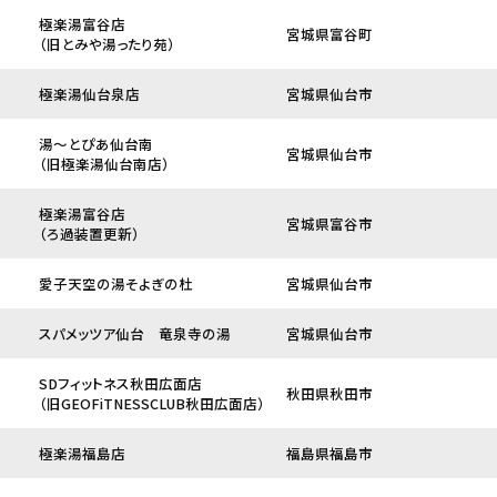
極楽湯富谷店
宮城県富谷町
（旧とみや湯ったり苑）
極楽湯仙台泉店
宮城県仙台市
湯～とぴあ仙台南
宮城県仙台市
（旧極楽湯仙台南店）
極楽湯富谷店
宮城県富谷市
（ろ過装置更新）
愛子天空の湯そよぎの杜
宮城県仙台市
スパメッツア仙台 竜泉寺の湯
宮城県仙台市
SDフィットネス秋田広面店
秋田県秋田市
（旧GEOFiTNESSCLUB秋田広面店）
極楽湯福島店
福島県福島市