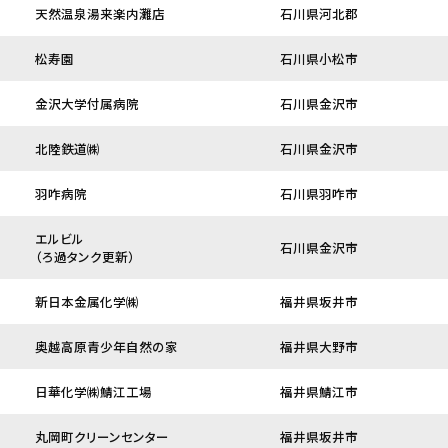
天然温泉湯来楽内灘店
石川県河北郡
松寿園
石川県小松市
金沢大学付属病院
石川県金沢市
北陸鉄道㈱
石川県金沢市
羽咋病院
石川県羽咋市
エルビル
石川県金沢市
（ろ過タンク更新）
新日本金属化学㈱
福井県坂井市
奥越高原青少年自然の家
福井県大野市
日華化学㈱鯖江工場
福井県鯖江市
丸岡町クリーンセンター
福井県坂井市