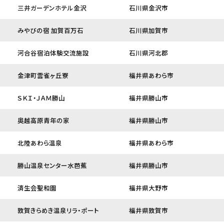
三井ガーデンホテル金沢
石川県金沢市
みやびの宿 加賀百万石
石川県加賀市
河合谷宿泊体験交流施設
石川県河北郡
金津町雲雀ヶ丘寮
福井県あわら市
ＳＫＩ・ＪＡＭ勝山
福井県勝山市
奥越高原青年の家
福井県勝山市
北陸あわら温泉
福井県あわら市
勝山温泉センター水芭蕉
福井県勝山市
済生会聖和園
福井県大野市
敦賀きらめき温泉リラ・ポート
福井県敦賀市