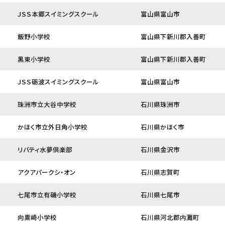
ＪＳＳ本郷スイミングスクール
富山県富山市
飯野小学校
富山県下新川郡入善町
黒東小学校
富山県下新川郡入善町
ＪＳＳ砺波スイミングスクール
富山県富山市
珠洲市立大谷中学校
石川県珠洲市
かほく市立外日角小学校
石川県かほく市
リバティ水夢倶楽部
石川県金沢市
アクアパークシ・オン
石川県志賀町
七尾市立有磯小学校
石川県七尾市
向粟崎小学校
石川県河北郡内灘町