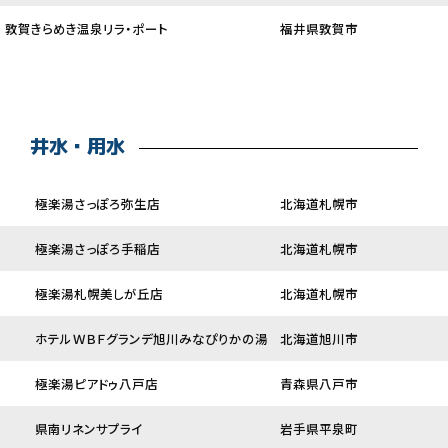
敦賀きらめき温泉リラ・ポート
福井県敦賀市
井水・用水
極楽湯さっぽろ弥生店
北海道札幌市
極楽湯さっぽろ手稲店
北海道札幌市
極楽湯札幌美しが丘店
北海道札幌市
ホテルＷＢＦグランデ旭川みなぴりかの湯
北海道旭川市
極楽湯ピアドゥ八戸店
青森県八戸市
県南リネンサプライ
岩手県平泉町